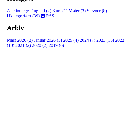
Alle innlegg
Dugnad (2)
Kurs (1)
Møter (3)
Stevner (8)
Ukategorisert (39)
RSS
Arkiv
Mars 2026 (2)
Januar 2026 (3)
2025 (4)
2024 (7)
2023 (15)
2022
(10)
2021 (2)
2020 (2)
2019 (6)
Tomter Rideklubb
Myraveien 55, 1825 TOMTER
Org. nr.: 975 527 999
+ 47 4120 6868
styret@tomterrideklubb.no