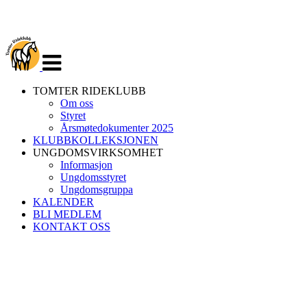
Veksle
navigasjon
TOMTER RIDEKLUBB
Om oss
Styret
Årsmøtedokumenter 2025
KLUBBKOLLEKSJONEN
UNGDOMSVIRKSOMHET
Informasjon
Ungdomsstyret
Ungdomsgruppa
KALENDER
BLI MEDLEM
KONTAKT OSS