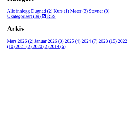
Alle innlegg
Dugnad (2)
Kurs (1)
Møter (3)
Stevner (8)
Ukategorisert (39)
RSS
Arkiv
Mars 2026 (2)
Januar 2026 (3)
2025 (4)
2024 (7)
2023 (15)
2022
(10)
2021 (2)
2020 (2)
2019 (6)
Tomter Rideklubb
Myraveien 55, 1825 TOMTER
Org. nr.: 975 527 999
+ 47 4120 6868
styret@tomterrideklubb.no