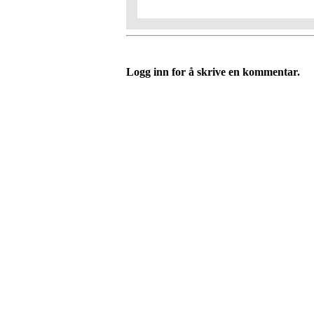
Logg inn for å skrive en kommentar.
Tomter Rideklubb
Myraveien 55, 1825 TOMTER
Org. nr.: 975 527 999
+ 47 4120 6868
styret@tomterrideklubb.no
Bli medlem i klubben!