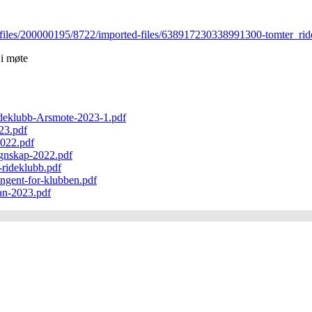
et/files/200000195/8722/imported-files/638917230338991300-tomter_r
 i møte
rideklubb-Arsmote-2023-1.pdf
23.pdf
2022.pdf
gnskap-2022.pdf
rideklubb.pdf
ngent-for-klubben.pdf
an-2023.pdf