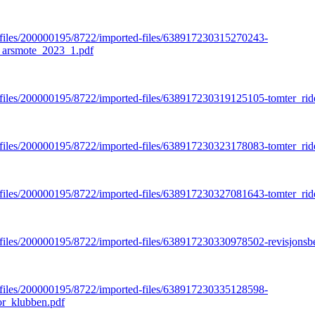
t/files/200000195/8722/imported-files/638917230315270243-
b_arsmote_2023_1.pdf
t/files/200000195/8722/imported-files/638917230319125105-tomter_ri
et/files/200000195/8722/imported-files/638917230323178083-tomter_ri
et/files/200000195/8722/imported-files/638917230327081643-tomter_ri
et/files/200000195/8722/imported-files/638917230330978502-revisjons
t/files/200000195/8722/imported-files/638917230335128598-
or_klubben.pdf