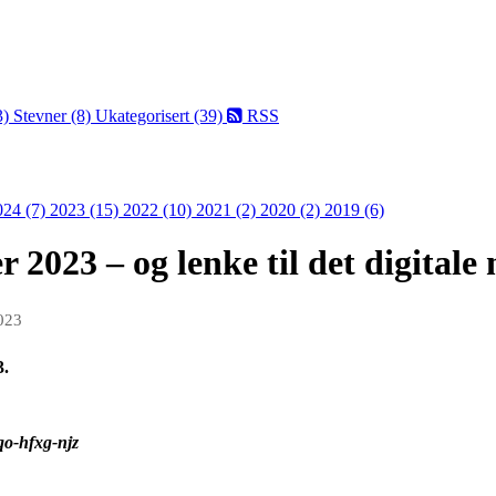
3)
Stevner (8)
Ukategorisert (39)
RSS
024 (7)
2023 (15)
2022 (10)
2021 (2)
2020 (2)
2019 (6)
023 – og lenke til det digitale 
023
3.
qo-hfxg-njz