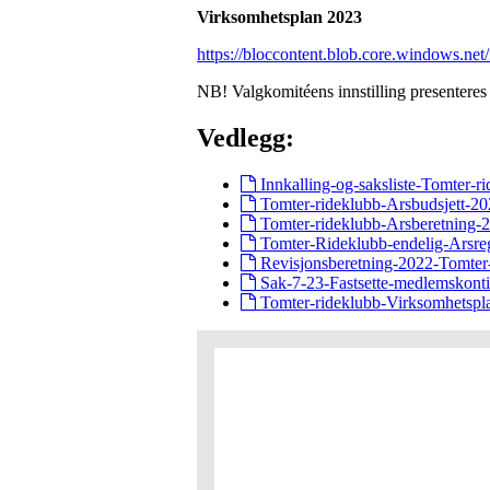
Virksomhetsplan 2023
https://bloccontent.blob.core.windows.n
NB! Valgkomitéens innstilling presenteres
Vedlegg:
Innkalling-og-saksliste-Tomter-
Tomter-rideklubb-Arsbudsjett-20
Tomter-rideklubb-Arsberetning-
Tomter-Rideklubb-endelig-Arsre
Revisjonsberetning-2022-Tomter-
Sak-7-23-Fastsette-medlemskonti
Tomter-rideklubb-Virksomhetspl