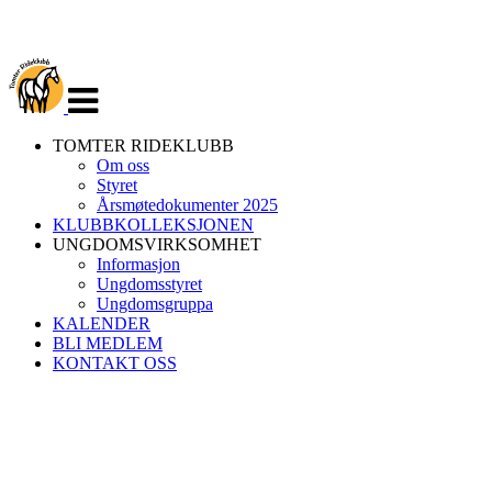
Veksle
navigasjon
TOMTER RIDEKLUBB
Om oss
Styret
Årsmøtedokumenter 2025
KLUBBKOLLEKSJONEN
UNGDOMSVIRKSOMHET
Informasjon
Ungdomsstyret
Ungdomsgruppa
KALENDER
BLI MEDLEM
KONTAKT OSS