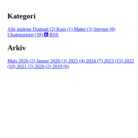
Kategori
Alle innlegg
Dugnad (2)
Kurs (1)
Møter (3)
Stevner (8)
Ukategorisert (39)
RSS
Arkiv
Mars 2026 (2)
Januar 2026 (3)
2025 (4)
2024 (7)
2023 (15)
2022
(10)
2021 (2)
2020 (2)
2019 (6)
Tomter Rideklubb
Myraveien 55, 1825 TOMTER
Org. nr.: 975 527 999