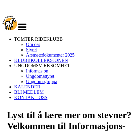
Veksle
navigasjon
TOMTER RIDEKLUBB
Om oss
Styret
Årsmøtedokumenter 2025
KLUBBKOLLEKSJONEN
UNGDOMSVIRKSOMHET
Informasjon
Ungdomsstyret
Ungdomsgruppa
KALENDER
BLI MEDLEM
KONTAKT OSS
Lyst til å lære mer om stevner?
Velkommen til Informasjons-