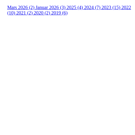
Mars 2026 (2)
Januar 2026 (3)
2025 (4)
2024 (7)
2023 (15)
2022
(10)
2021 (2)
2020 (2)
2019 (6)
Tomter Rideklubb
Myraveien 55, 1825 TOMTER
Org. nr.: 975 527 999
+ 47 4120 6868
styret@tomterrideklubb.no
Bli medlem i klubben!
Trykk her for innmelding